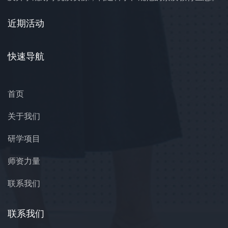
近期活动
快速导航
首页
关于我们
研学项目
师资力量
联系我们
联系我们